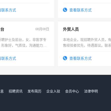
每天8小时，待遇优厚。
险，有年薪假，年底福利
看联系方式
查看联系方式
前台
08月08日
外贸人员
所聘护士及前台，女，非医学专
本地企业，现招聘外贸人员，
，形象好，气质佳，沟通能力
售经验者优先，待遇面议。联
试，周日休息。
看联系方式
查看联系方式
信息
招聘资讯
发布简历
企业入驻
会员中心
法律申明
们