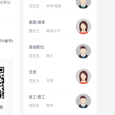
45岁以
马先生
·
中专/技校
家政/保安
聂女士
·
高中以下
10金币)
其他职位
范先生
·
硕士
文员
沈女士
·
大专
技工/普工
邓先生
·
高中
息