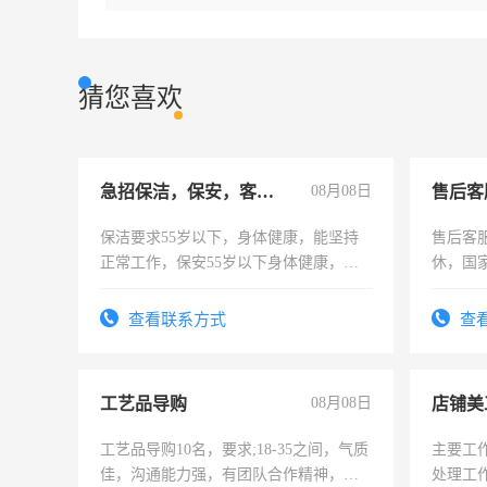
猜您喜欢
急招保洁，保安，客服，工程
08月08日
售后客
保洁要求55岁以下，身体健康，能坚持
售后客服
正常工作，保安55岁以下身体健康，有
休，国
责任心形象端庄，遵纪守法，无犯罪记
录，客服要求45岁以下高中以上文化，
查看联系方式
查
懂电脑工作认真，性格开朗有良好沟通
能力，工程，懂水电维修。
工艺品导购
08月08日
店铺美
工艺品导购10名，要求;18-35之间，气质
主要工
佳，沟通能力强，有团队合作精神，有
处理工