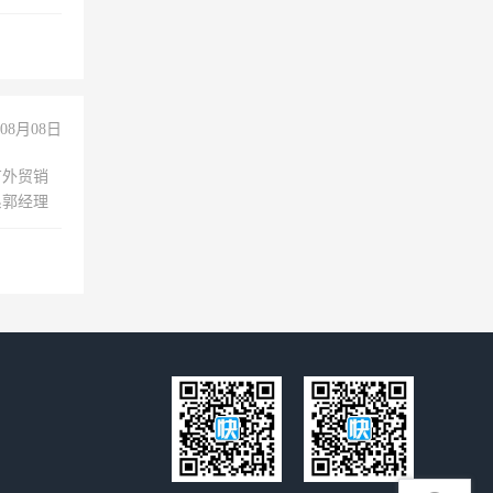
08月08日
有外贸销
系郭经理