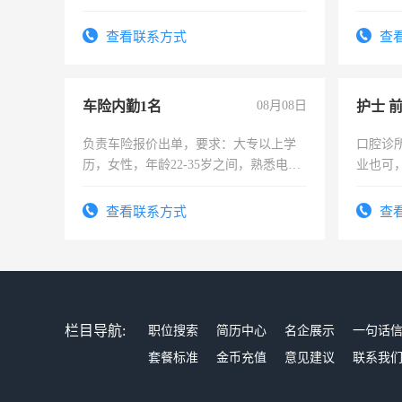
上进心，有工作经验者优先！
作时间
查看联系方式
查
车险内勤1名
08月08日
护士 
负责车险报价出单，要求：大专以上学
口腔诊
历，女性，年龄22-35岁之间，熟悉电脑
业也可
操作，工作态度认真，具有团队精神，
强。面
试用期1-3个月，转正后交纳五险，
查看联系方式
查
栏目导航:
职位搜索
简历中心
名企展示
一句话
套餐标准
金币充值
意见建议
联系我