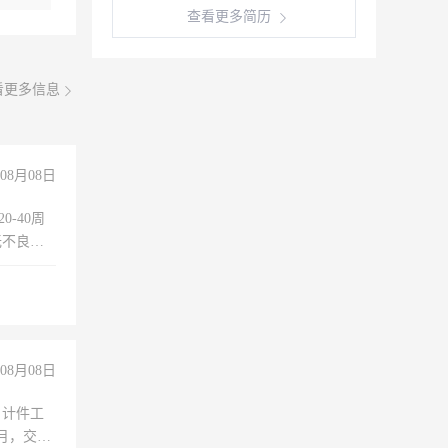
查看更多简历
看更多信息
08月08日
0-40周
无不良嗜
准八人间住
倒，每月
0小时
08月08日
，计件工
个月，交五