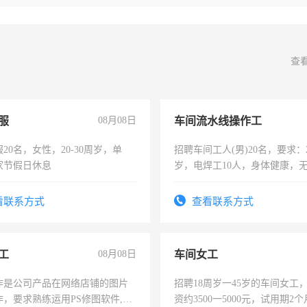
查
服
08月08日
车间流水线操作工
20名，女性，20-30周岁，单
招聘车间工人(男)20名，要求：2
家节假日休息
岁，电焊工10人，身体健康，
好。薪资：4500-7000元，标
宿，免费发放劳保用品，两班
看联系方式
查看联系方式
25号准时发放工资，工作时间1
工
08月08日
车间女工
作是公司产品在网络店铺的图片
招聘18周岁一45岁的车间女工
作，要求熟练运用PS修图软件,工
资约3500一5000元，试用期2